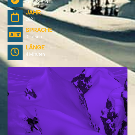
Lena Stoffel
JAHR
2021
SPRACHE
Deutsch
LÄNGE
4 Minuten
Lena Stoffel und Simon Abt filmten Sie sich gegenseitig bei dem, was sie
am meisten lieben. Je nach Wetter- und Schneevorhersage verbrachten Sie
ihre Tage auf den Pisten oder im Gelände rund um Innsbruck. Es geht
nicht nur um den perfekten Powder. Es geht mehr um das Gefühl und den
Rhythmus. Visuelle, sensible und physische Faktoren sind es, die
Skifahren und Snowboarden so speziell machen. Faktoren die diesen
speziellen „Flow State of Mind“ ausmachen.
Mehr lesen