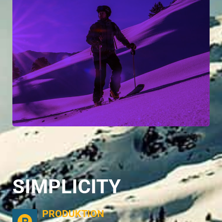
Der Kurzfilm „
Timeout
“ von monepic erzählt die Geschichte von einem
„Aussteiger“, der den Weg in die Natur gewählt hat und
Roman Rohrmoser
dem Freeskier und Biker, der sich ebenfalls in der Natur wohl fühlt. Beide
haben jedoch unterschiedliche Hintergründe und sind dennoch gar nicht
so verschieden.
Mehr lesen
SIMPLICITY
PRODUKTION