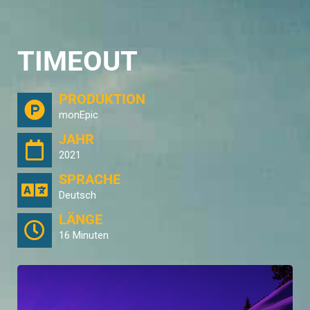
TIMEOUT
PRODUKTION
monEpic
JAHR
2021
SPRACHE
Deutsch
LÄNGE
16 Minuten