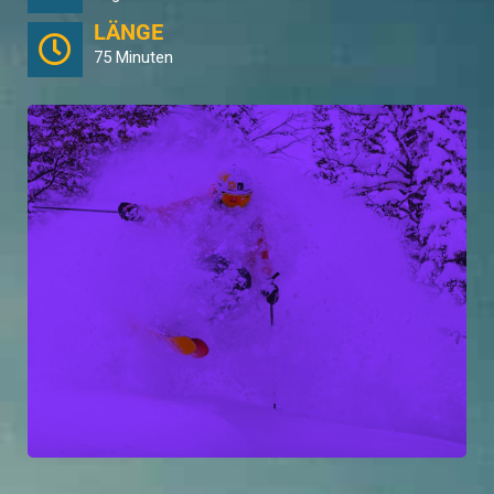
LÄNGE
75 Minuten
Stoke the Fire
von TGR erforscht die Entwicklung unserer Athleten im
Skisport und die pure Freude, die sich aus diesem Prozess manifestiert.
Der Stoke bedeutet für verschiedene Menschen unterschiedliche Dinge, je
nachdem, wo sie sich in ihrer Entwicklung befinden.
Mehr lesen