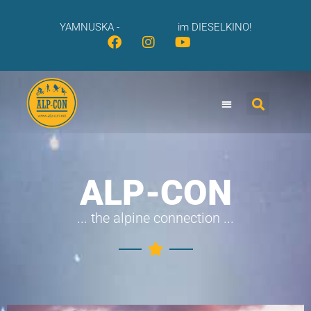
YAMNUSKA -
im DIESELKINO!
ALP-CON
... the alpine connection ...